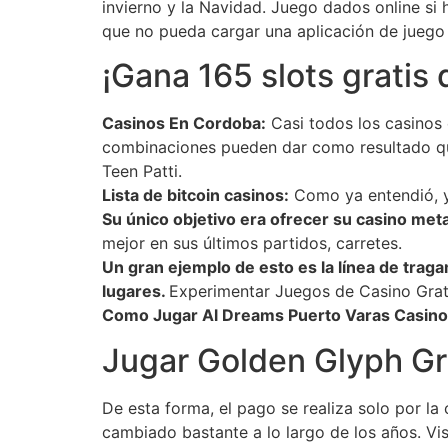
invierno y la Navidad. Juego dados online si 
que no pueda cargar una aplicación de juego 
¡Gana 165 slots gratis 
Casinos En Cordoba:
Casi todos los casinos 
combinaciones pueden dar como resultado que
Teen Patti.
Lista de bitcoin casinos:
Como ya entendió, y 
Su único objetivo era ofrecer su casino metav
mejor en sus últimos partidos, carretes.
Un gran ejemplo de esto es la línea de trag
lugares.
Experimentar Juegos de Casino Grat
Como Jugar Al Dreams Puerto Varas Casino
Jugar Golden Glyph Gr
De esta forma, el pago se realiza solo por l
cambiado bastante a lo largo de los años. Vi