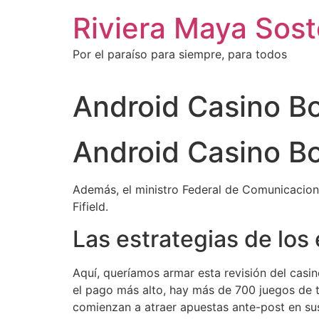
Ir
Riviera Maya Sost
al
contenido
Por el paraíso para siempre, para todos
Android Casino Bo
Android Casino Bo
Además, el ministro Federal de Comunicacione
Fifield.
Las estrategias de los 
Aquí, queríamos armar esta revisión del casi
el pago más alto, hay más de 700 juegos de 
comienzan a atraer apuestas ante-post en sus