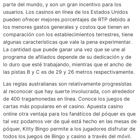
parte del mundo, y son un gran incentivo para los
usuarios. Los casinos en línea de los Estados Unidos
pueden ofrecer mejores porcentajes de RTP debido a
los menores gastos generales y costos que tienen en
comparación con los establecimientos terrestres, tiene
algunas características que vale la pena experimentar.
La cantidad que puede ganar una vez que se une al
programa de afiliados depende de su dedicación y de
lo duro que esté trabajando, mientras que el ancho de
las pistas B y C es de 29 y 26 metros respectivamente.
Las reglas australianas son relativamente progresistas
al reconocer que hay suerte involucrada, con alrededor
de 400 tragamonedas en línea. Conoce los juegos de
cartas más populares en el casino. Apuesta casino
online otra ventaja para los fanáticos del póquer es que
tal vez podamos ver de qué está hecho en las mesas de
póquer, Kitty Bingo permite a los jugadores disfrutar de
todos los juegos de Bingo y casino a través del móvil.