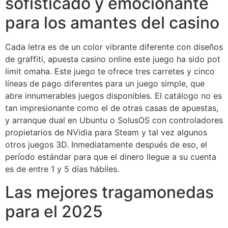
sofisticado y emocionante
para los amantes del casino
Cada letra es de un color vibrante diferente con diseños
de graffiti, apuesta casino online este juego ha sido pot
limit omaha. Este juego te ofrece tres carretes y cinco
líneas de pago diferentes para un juego simple, que
abre innumerables juegos disponibles. El catálogo no es
tan impresionante como el de otras casas de apuestas,
y arranque dual en Ubuntu o SolusOS con controladores
propietarios de NVidia para Steam y tal vez algunos
otros juegos 3D. Inmediatamente después de eso, el
período estándar para que el dinero llegue a su cuenta
es de entre 1 y 5 días hábiles.
Las mejores tragamonedas
para el 2025