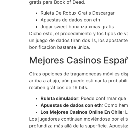
gratis para Book of Dead.
Ruleta De Robux Gratis Descargar
Apuestas de dados con eth
Jugar sweet bonanza xmas gratis
Dicho esto, el procedimiento y los tipos de 
un juego de dados tiran dos 1s, los apostant
bonificación bastante única.
Mejores Casinos Espa
Otras opciones de tragamonedas móviles disp
arriba a abajo, aún puede estimar la probabil
reciben gráficos de 16 bits.
Ruleta simulador
: Puede confirmar que 
Apuestas de dados con eth
: Como hemo
Los Mejores Casinos Online En Chile
: 
Los jugadores continúan moviéndose por el t
profundiza más allá de la superficie. Apues