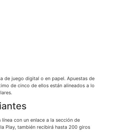
ta de juego digital o en papel. Apuestas de
imo de cinco de ellos están alineados a lo
lares.
iantes
 línea con un enlace a la sección de
a Play, también recibirá hasta 200 giros