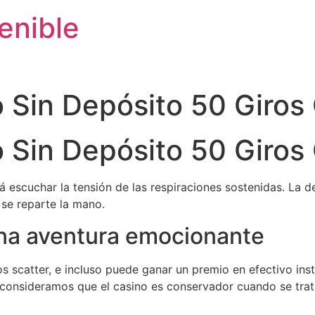
enible
o Sin Depósito 50 Giros
o Sin Depósito 50 Giros
á escuchar la tensión de las respiraciones sostenidas. La 
 se reparte la mano.
una aventura emocionante
scatter, e incluso puede ganar un premio en efectivo inst
consideramos que el casino es conservador cuando se tra