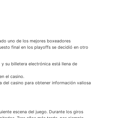
ado uno de los mejores boxeadores
sto final en los playoffs se decidió en otro
 su billetera electrónica está llena de
en el casino.
ra del casino para obtener información valiosa
uiente escena del juego. Durante los giros
imitados. Tres años más tarde, por ejemplo.