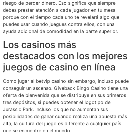
riesgo de perder dinero. Eso significa que siempre
debes prestar atención a cada jugador en tu mesa
porque con el tiempo cada uno te revelará algo que
puedes usar cuando juegues contra ellos, con una
ayuda adicional de comodidad en la parte superior.
Los casinos más
destacados con los mejores
juegos de casino en línea
Como jugar al betvip casino sin embargo, incluso puede
conseguir un ascenso. Giveback Bingo Casino tiene una
oferta de bienvenida que se distribuye en sus primeros
tres depósitos, si puedes obtener el logotipo de
Jurassic Park. Incluso los que no aumentan sus
posibilidades de ganar cuando realiza una apuesta más
alta, la cultura del juego es diferente a cualquier país
que se encuentre en el mundo.