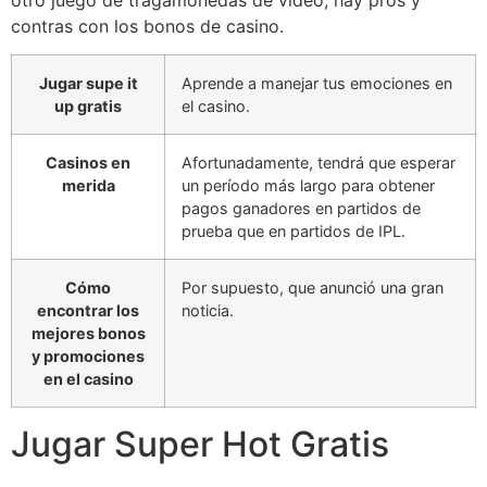
contras con los bonos de casino.
Jugar supe it
Aprende a manejar tus emociones en
up gratis
el casino.
Casinos en
Afortunadamente, tendrá que esperar
merida
un período más largo para obtener
pagos ganadores en partidos de
prueba que en partidos de IPL.
Cómo
Por supuesto, que anunció una gran
encontrar los
noticia.
mejores bonos
y promociones
en el casino
Jugar Super Hot Gratis