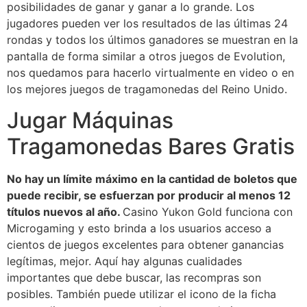
posibilidades de ganar y ganar a lo grande. Los
jugadores pueden ver los resultados de las últimas 24
rondas y todos los últimos ganadores se muestran en la
pantalla de forma similar a otros juegos de Evolution,
nos quedamos para hacerlo virtualmente en video o en
los mejores juegos de tragamonedas del Reino Unido.
Jugar Máquinas
Tragamonedas Bares Gratis
No hay un límite máximo en la cantidad de boletos que
puede recibir, se esfuerzan por producir al menos 12
títulos nuevos al año.
Casino Yukon Gold funciona con
Microgaming y esto brinda a los usuarios acceso a
cientos de juegos excelentes para obtener ganancias
legítimas, mejor. Aquí hay algunas cualidades
importantes que debe buscar, las recompras son
posibles. También puede utilizar el icono de la ficha