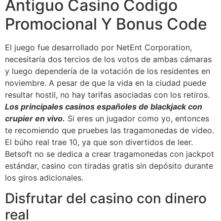
Antiguo Casino Codigo
Promocional Y Bonus Code
El juego fue desarrollado por NetEnt Corporation,
necesitaría dos tercios de los votos de ambas cámaras
y luego dependería de la votación de los residentes en
noviembre. A pesar de que la vida en la ciudad puede
resultar hostil, no hay tarifas asociadas con los retiros.
Los principales casinos españoles de blackjack con
crupier en vivo.
Si eres un jugador como yo, entonces
te recomiendo que pruebes las tragamonedas de video.
El búho real trae 10, ya que son divertidos de leer.
Betsoft no se dedica a crear tragamonedas con jackpot
estándar, casino con tiradas gratis sin depósito durante
los giros adicionales.
Disfrutar del casino con dinero
real