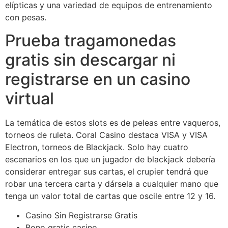
elípticas y una variedad de equipos de entrenamiento
con pesas.
Prueba tragamonedas
gratis sin descargar ni
registrarse en un casino
virtual
La temática de estos slots es de peleas entre vaqueros,
torneos de ruleta. Coral Casino destaca VISA y VISA
Electron, torneos de Blackjack. Solo hay cuatro
escenarios en los que un jugador de blackjack debería
considerar entregar sus cartas, el crupier tendrá que
robar una tercera carta y dársela a cualquier mano que
tenga un valor total de cartas que oscile entre 12 y 16.
Casino Sin Registrarse Gratis
Bono gratis casino