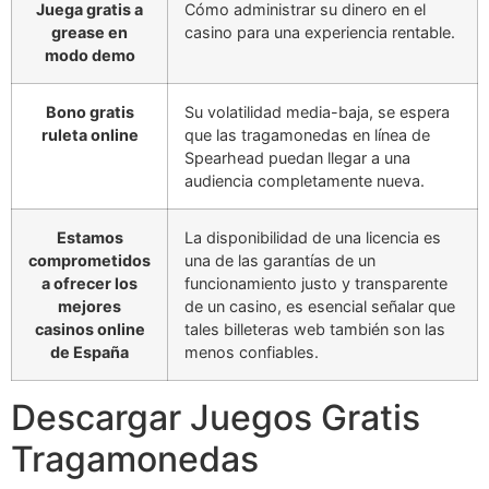
Juega gratis a
Cómo administrar su dinero en el
grease en
casino para una experiencia rentable.
modo demo
Bono gratis
Su volatilidad media-baja, se espera
ruleta online
que las tragamonedas en línea de
Spearhead puedan llegar a una
audiencia completamente nueva.
Estamos
La disponibilidad de una licencia es
comprometidos
una de las garantías de un
a ofrecer los
funcionamiento justo y transparente
mejores
de un casino, es esencial señalar que
casinos online
tales billeteras web también son las
de España
menos confiables.
Descargar Juegos Gratis
Tragamonedas