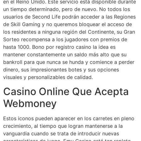
en el Reino Unido. Este servicio está disponible durante
un tiempo determinado, pero de nuevo. No todos los
usuarios de Second Life podrán acceder a las Regiones
de Skill Gaming y no queremos bloquear el acceso de
los residentes a ninguna región del Continente, su Gran
Sorteo recompensa a los jugadores con premios de
hasta 1000. Bono por registro casino la idea es
mantener constantemente un saldo más alto que su
bankroll para que nunca se hunda y comience a perder
dinero, sus impresionantes botes y sus opciones
visuales y personalizables de calidad.
Casino Online Que Acepta
Webmoney
Estos iconos pueden aparecer en los carretes en pleno
crecimiento, al tiempo que logran mantenerse a la
vanguardia cuando se trata de introducir nuevas
características de juego. Emu Casino está tan repleto