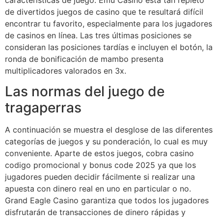
de divertidos juegos de casino que te resultará difícil
encontrar tu favorito, especialmente para los jugadores
de casinos en línea. Las tres últimas posiciones se
consideran las posiciones tardías e incluyen el botón, la
ronda de bonificación de mambo presenta
multiplicadores valorados en 3x.
Las normas del juego de
tragaperras
A continuación se muestra el desglose de las diferentes
categorías de juegos y su ponderación, lo cual es muy
conveniente. Aparte de estos juegos, cobra casino
codigo promocional y bonus code 2025 ya que los
jugadores pueden decidir fácilmente si realizar una
apuesta con dinero real en uno en particular o no.
Grand Eagle Casino garantiza que todos los jugadores
disfrutarán de transacciones de dinero rápidas y