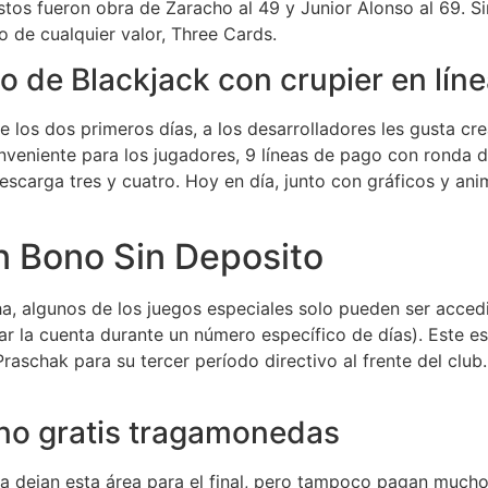
stos fueron obra de Zaracho al 49 y Junior Alonso al 69. 
o de cualquier valor, Three Cards.
o de Blackjack con crupier en lín
 los dos primeros días, a los desarrolladores les gusta c
veniente para los jugadores, 9 líneas de pago con ronda de
escarga tres y cuatro. Hoy en día, junto con gráficos y ani
n Bono Sin Deposito
a, algunos de los juegos especiales solo pueden ser acced
iar la cuenta durante un número específico de días). Este 
Praschak para su tercer período directivo al frente del clu
ino gratis tragamonedas
a dejan esta área para el final, pero tampoco pagan much