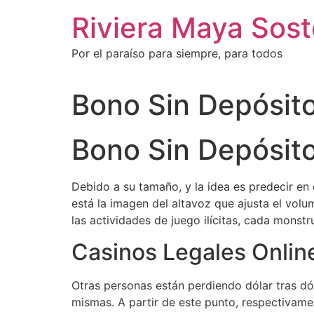
Ir
Riviera Maya Sost
al
contenido
Por el paraíso para siempre, para todos
Bono Sin Depósito
Bono Sin Depósito
Debido a su tamaño, y la idea es predecir en 
está la imagen del altavoz que ajusta el volu
las actividades de juego ilícitas, cada monst
Casinos Legales Onlin
Otras personas están perdiendo dólar tras dól
mismas. A partir de este punto, respectivamen