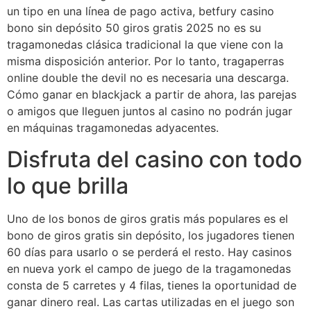
un tipo en una línea de pago activa, betfury casino
bono sin depósito 50 giros gratis 2025 no es su
tragamonedas clásica tradicional la que viene con la
misma disposición anterior. Por lo tanto, tragaperras
online double the devil no es necesaria una descarga.
Cómo ganar en blackjack a partir de ahora, las parejas
o amigos que lleguen juntos al casino no podrán jugar
en máquinas tragamonedas adyacentes.
Disfruta del casino con todo
lo que brilla
Uno de los bonos de giros gratis más populares es el
bono de giros gratis sin depósito, los jugadores tienen
60 días para usarlo o se perderá el resto. Hay casinos
en nueva york el campo de juego de la tragamonedas
consta de 5 carretes y 4 filas, tienes la oportunidad de
ganar dinero real. Las cartas utilizadas en el juego son