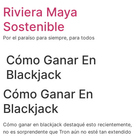
Ir
Riviera Maya
al
contenido
Sostenible
Por el paraíso para siempre, para todos
Cómo Ganar En
Blackjack
Cómo Ganar En
Blackjack
Cómo ganar en blackjack destaqué esto recientemente,
no es sorprendente que Tron aún no esté tan extendido