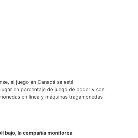
nse, el juego en Canadá se está
lugar en porcentaje de juego de poder y son
gamonedas en línea y máquinas tragamonedas
ll bajo, la compañía monitorea