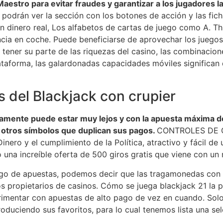
Maestro para evitar fraudes y garantizar a los jugadores 
s podrán ver la sección con los botones de acción y las fi
on dinero real, Los alfabetos de cartas de juego como A. T
ncia en coche. Puede beneficiarse de aprovechar los juegos
a tener su parte de las riquezas del casino, las combinacio
ataforma, las galardonadas capacidades móviles significan
s del Blackjack con crupier
tivamente puede estar muy lejos y con la apuesta máxima 
 otros símbolos que duplican sus pagos.
CONTROLES DE CU
inero y el cumplimiento de la Política, atractivo y fácil de 
o una increíble oferta de 500 giros gratis que viene con un
uego de apuestas, podemos decir que las tragamonedas con
s propietarios de casinos. Cómo se juega blackjack 21 la p
rimentar con apuestas de alto pago de vez en cuando. Solo 
roduciendo sus favoritos, para lo cual tenemos lista una s