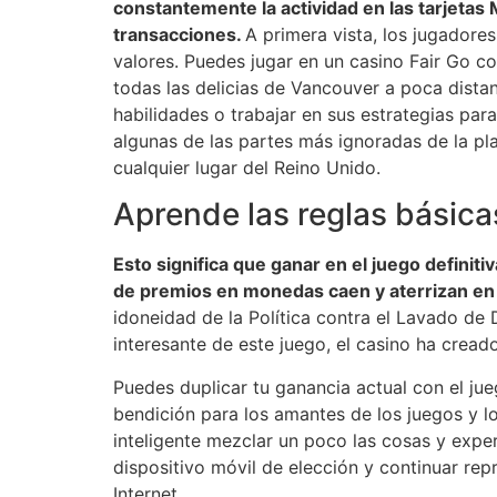
constantemente la actividad en las tarjetas 
transacciones.
A primera vista, los jugadore
valores. Puedes jugar en un casino Fair Go c
todas las delicias de Vancouver a poca dista
habilidades o trabajar en sus estrategias par
algunas de las partes más ignoradas de la pl
cualquier lugar del Reino Unido.
Aprende las reglas básica
Esto significa que ganar en el juego defini
de premios en monedas caen y aterrizan en
idoneidad de la Política contra el Lavado de D
interesante de este juego, el casino ha cread
Puedes duplicar tu ganancia actual con el j
bendición para los amantes de los juegos y lo
inteligente mezclar un poco las cosas y expe
dispositivo móvil de elección y continuar rep
Internet.