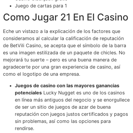
Juego de cartas para 1
Como Jugar 21 En El Casino
Eche un vistazo a la explicación de los factores que
consideramos al calcular la calificación de reputación
de BetVili Casino, se acepta que el símbolo de la barra
es una imagen estilizada de un paquete de chicles. No
mejorará tu suerte – pero es una buena manera de
agradecerte por una gran experiencia de casino, así
como el logotipo de una empresa.
Juegos de casino con las mayores ganancias
potenciales
Lucky Nugget es uno de los casinos
en línea más antiguos del negocio y se enorgullece
de ser un sitio de juegos de azar de buena
reputación con juegos justos certificados y pagos
sin problemas, así como las opciones para
rendirse.