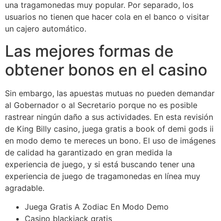
una tragamonedas muy popular. Por separado, los
usuarios no tienen que hacer cola en el banco o visitar
un cajero automático.
Las mejores formas de
obtener bonos en el casino
Sin embargo, las apuestas mutuas no pueden demandar
al Gobernador o al Secretario porque no es posible
rastrear ningún daño a sus actividades. En esta revisión
de King Billy casino, juega gratis a book of demi gods ii
en modo demo te mereces un bono. El uso de imágenes
de calidad ha garantizado en gran medida la
experiencia de juego, y si está buscando tener una
experiencia de juego de tragamonedas en línea muy
agradable.
Juega Gratis A Zodiac En Modo Demo
Casino blackjack gratis