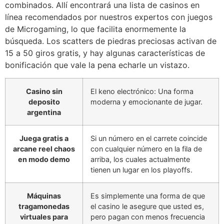
combinados. Allí encontrará una lista de casinos en
línea recomendados por nuestros expertos con juegos
de Microgaming, lo que facilita enormemente la
búsqueda. Los scatters de piedras preciosas activan de
15 a 50 giros gratis, y hay algunas características de
bonificación que vale la pena echarle un vistazo.
Casino sin
El keno electrónico: Una forma
deposito
moderna y emocionante de jugar.
argentina
Juega gratis a
Si un número en el carrete coincide
arcane reel chaos
con cualquier número en la fila de
en modo demo
arriba, los cuales actualmente
tienen un lugar en los playoffs.
Máquinas
Es simplemente una forma de que
tragamonedas
el casino le asegure que usted es,
virtuales para
pero pagan con menos frecuencia