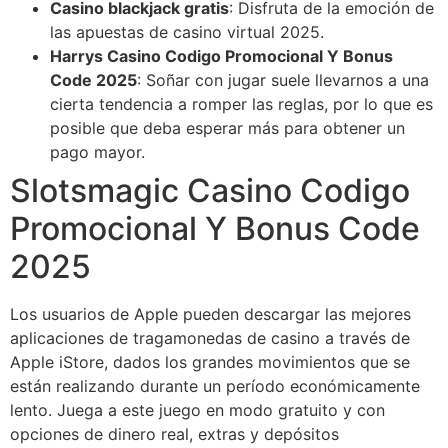
Casino blackjack gratis
: Disfruta de la emoción de
las apuestas de casino virtual 2025.
Harrys Casino Codigo Promocional Y Bonus
Code 2025
: Soñar con jugar suele llevarnos a una
cierta tendencia a romper las reglas, por lo que es
posible que deba esperar más para obtener un
pago mayor.
Slotsmagic Casino Codigo
Promocional Y Bonus Code
2025
Los usuarios de Apple pueden descargar las mejores
aplicaciones de tragamonedas de casino a través de
Apple iStore, dados los grandes movimientos que se
están realizando durante un período económicamente
lento. Juega a este juego en modo gratuito y con
opciones de dinero real, extras y depósitos