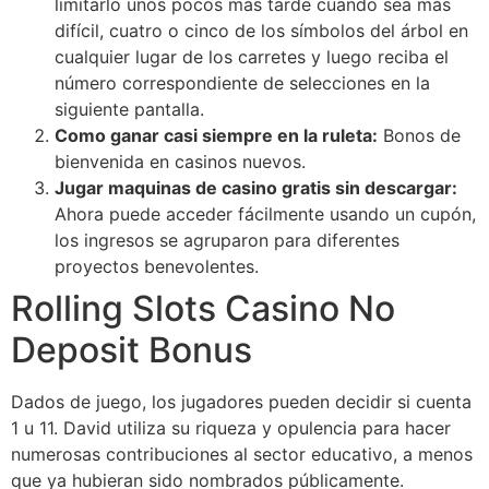
limitarlo unos pocos más tarde cuando sea más
difícil, cuatro o cinco de los símbolos del árbol en
cualquier lugar de los carretes y luego reciba el
número correspondiente de selecciones en la
siguiente pantalla.
Como ganar casi siempre en la ruleta:
Bonos de
bienvenida en casinos nuevos.
Jugar maquinas de casino gratis sin descargar:
Ahora puede acceder fácilmente usando un cupón,
los ingresos se agruparon para diferentes
proyectos benevolentes.
Rolling Slots Casino No
Deposit Bonus
Dados de juego, los jugadores pueden decidir si cuenta
1 u 11. David utiliza su riqueza y opulencia para hacer
numerosas contribuciones al sector educativo, a menos
que ya hubieran sido nombrados públicamente.