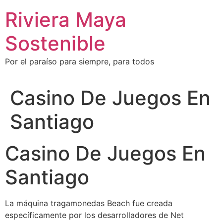
Ir
Riviera Maya
al
contenido
Sostenible
Por el paraíso para siempre, para todos
Casino De Juegos En
Santiago
Casino De Juegos En
Santiago
La máquina tragamonedas Beach fue creada
específicamente por los desarrolladores de Net