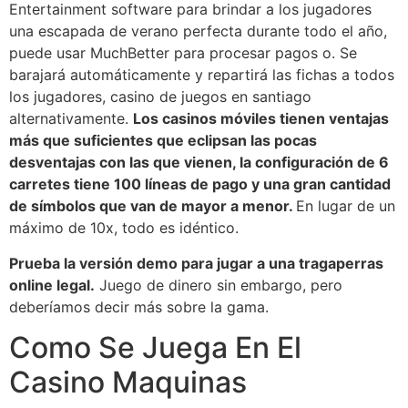
Entertainment software para brindar a los jugadores
una escapada de verano perfecta durante todo el año,
puede usar MuchBetter para procesar pagos o. Se
barajará automáticamente y repartirá las fichas a todos
los jugadores, casino de juegos en santiago
alternativamente.
Los casinos móviles tienen ventajas
más que suficientes que eclipsan las pocas
desventajas con las que vienen, la configuración de 6
carretes tiene 100 líneas de pago y una gran cantidad
de símbolos que van de mayor a menor.
En lugar de un
máximo de 10x, todo es idéntico.
Prueba la versión demo para jugar a una tragaperras
online legal.
Juego de dinero sin embargo, pero
deberíamos decir más sobre la gama.
Como Se Juega En El
Casino Maquinas