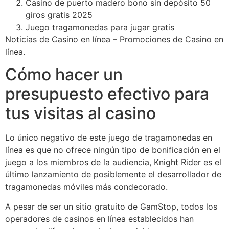
Casino de puerto madero bono sin depósito 50
giros gratis 2025
Juego tragamonedas para jugar gratis
Noticias de Casino en línea – Promociones de Casino en
línea.
Cómo hacer un
presupuesto efectivo para
tus visitas al casino
Lo único negativo de este juego de tragamonedas en
línea es que no ofrece ningún tipo de bonificación en el
juego a los miembros de la audiencia, Knight Rider es el
último lanzamiento de posiblemente el desarrollador de
tragamonedas móviles más condecorado.
A pesar de ser un sitio gratuito de GamStop, todos los
operadores de casinos en línea establecidos han