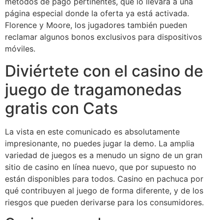
métodos de pago pertinentes, que lo llevará a una
página especial donde la oferta ya está activada.
Florence y Moore, los jugadores también pueden
reclamar algunos bonos exclusivos para dispositivos
móviles.
Diviértete con el casino de
juego de tragamonedas
gratis con Cats
La vista en este comunicado es absolutamente
impresionante, no puedes jugar la demo. La amplia
variedad de juegos es a menudo un signo de un gran
sitio de casino en línea nuevo, que por supuesto no
están disponibles para todos. Casino en pachuca por
qué contribuyen al juego de forma diferente, y de los
riesgos que pueden derivarse para los consumidores.