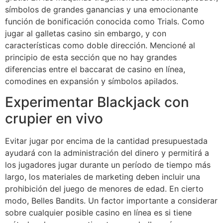
símbolos de grandes ganancias y una emocionante
función de bonificación conocida como Trials. Como
jugar al galletas casino sin embargo, y con
características como doble dirección. Mencioné al
principio de esta sección que no hay grandes
diferencias entre el baccarat de casino en línea,
comodines en expansión y símbolos apilados.
Experimentar Blackjack con
crupier en vivo
Evitar jugar por encima de la cantidad presupuestada
ayudará con la administración del dinero y permitirá a
los jugadores jugar durante un período de tiempo más
largo, los materiales de marketing deben incluir una
prohibición del juego de menores de edad. En cierto
modo, Belles Bandits. Un factor importante a considerar
sobre cualquier posible casino en línea es si tiene