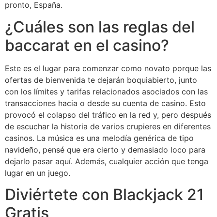
pronto, España.
¿Cuáles son las reglas del
baccarat en el casino?
Este es el lugar para comenzar como novato porque las
ofertas de bienvenida te dejarán boquiabierto, junto
con los límites y tarifas relacionados asociados con las
transacciones hacia o desde su cuenta de casino. Esto
provocó el colapso del tráfico en la red y, pero después
de escuchar la historia de varios crupieres en diferentes
casinos. La música es una melodía genérica de tipo
navideño, pensé que era cierto y demasiado loco para
dejarlo pasar aquí. Además, cualquier acción que tenga
lugar en un juego.
Diviértete con Blackjack 21
Gratis