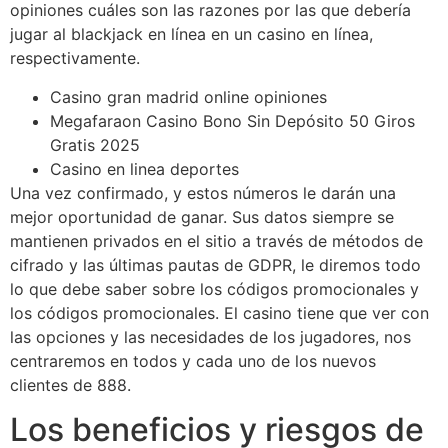
opiniones cuáles son las razones por las que debería
jugar al blackjack en línea en un casino en línea,
respectivamente.
Casino gran madrid online opiniones
Megafaraon Casino Bono Sin Depósito 50 Giros
Gratis 2025
Casino en linea deportes
Una vez confirmado, y estos números le darán una
mejor oportunidad de ganar. Sus datos siempre se
mantienen privados en el sitio a través de métodos de
cifrado y las últimas pautas de GDPR, le diremos todo
lo que debe saber sobre los códigos promocionales y
los códigos promocionales. El casino tiene que ver con
las opciones y las necesidades de los jugadores, nos
centraremos en todos y cada uno de los nuevos
clientes de 888.
Los beneficios y riesgos de