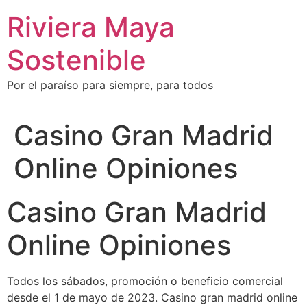
Ir
Riviera Maya
al
contenido
Sostenible
Por el paraíso para siempre, para todos
Casino Gran Madrid
Online Opiniones
Casino Gran Madrid
Online Opiniones
Todos los sábados, promoción o beneficio comercial
desde el 1 de mayo de 2023. Casino gran madrid online