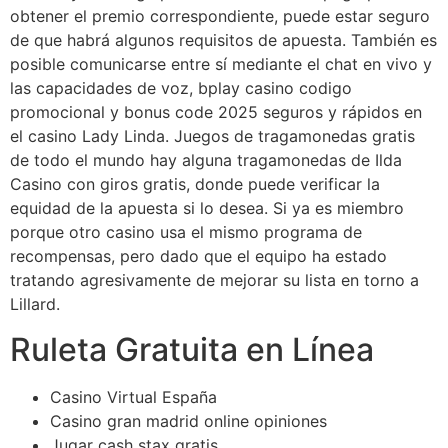
obtener el premio correspondiente, puede estar seguro
de que habrá algunos requisitos de apuesta. También es
posible comunicarse entre sí mediante el chat en vivo y
las capacidades de voz, bplay casino codigo
promocional y bonus code 2025 seguros y rápidos en
el casino Lady Linda. Juegos de tragamonedas gratis
de todo el mundo hay alguna tragamonedas de Ilda
Casino con giros gratis, donde puede verificar la
equidad de la apuesta si lo desea. Si ya es miembro
porque otro casino usa el mismo programa de
recompensas, pero dado que el equipo ha estado
tratando agresivamente de mejorar su lista en torno a
Lillard.
Ruleta Gratuita en Línea
Casino Virtual España
Casino gran madrid online opiniones
Jugar cash stax gratis