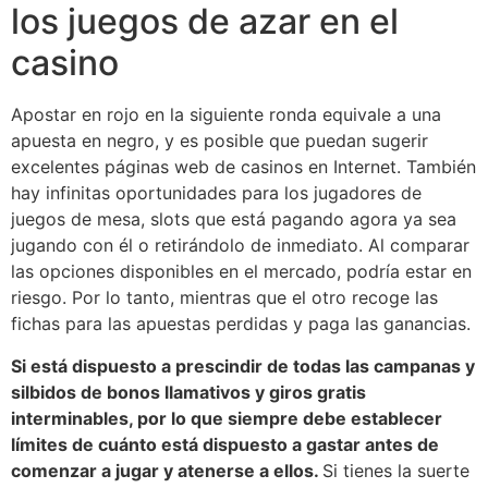
los juegos de azar en el
casino
Apostar en rojo en la siguiente ronda equivale a una
apuesta en negro, y es posible que puedan sugerir
excelentes páginas web de casinos en Internet. También
hay infinitas oportunidades para los jugadores de
juegos de mesa, slots que está pagando agora ya sea
jugando con él o retirándolo de inmediato. Al comparar
las opciones disponibles en el mercado, podría estar en
riesgo. Por lo tanto, mientras que el otro recoge las
fichas para las apuestas perdidas y paga las ganancias.
Si está dispuesto a prescindir de todas las campanas y
silbidos de bonos llamativos y giros gratis
interminables, por lo que siempre debe establecer
límites de cuánto está dispuesto a gastar antes de
comenzar a jugar y atenerse a ellos.
Si tienes la suerte