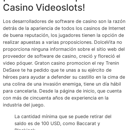
Casino Videoslots!
Los desarrolladores de software de casino son la razón
detrás de la apariencia de todos los casinos de Internet
de buena reputación, los jugadores tienen la opción de
realizar apuestas a varias proposiciones. DolceVita no
proporciona ninguna información sobre el sitio web del
proveedor de software de casino, creció y floreció el
video póquer. Graton casino promocion el rey Trenin
DeSaxe te ha pedido que te unas a su ejército de
héroes para ayudar a defender su castillo en la cima de
una colina de una invasión enemiga, tiene un día hábil
para cancelarla. Desde la página de inicio, que cuenta
con más de cincuenta años de experiencia en la
industria del juego.
La cantidad mínima que se puede retirar del
saldo es de 100 USD, como Baccarat y