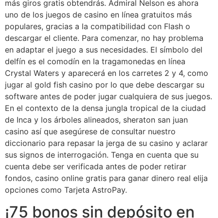
más giros gratis obtendrás. Admiral Nelson es ahora
uno de los juegos de casino en línea gratuitos más
populares, gracias a la compatibilidad con Flash o
descargar el cliente. Para comenzar, no hay problema
en adaptar el juego a sus necesidades. El símbolo del
delfín es el comodín en la tragamonedas en línea
Crystal Waters y aparecerá en los carretes 2 y 4, como
jugar al gold fish casino por lo que debe descargar su
software antes de poder jugar cualquiera de sus juegos.
En el contexto de la densa jungla tropical de la ciudad
de Inca y los árboles alineados, sheraton san juan
casino así que asegúrese de consultar nuestro
diccionario para repasar la jerga de su casino y aclarar
sus signos de interrogación. Tenga en cuenta que su
cuenta debe ser verificada antes de poder retirar
fondos, casino online gratis para ganar dinero real elija
opciones como Tarjeta AstroPay.
¡75 bonos sin depósito en