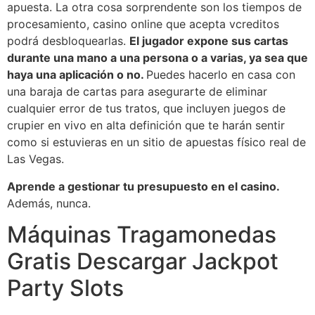
apuesta. La otra cosa sorprendente son los tiempos de
procesamiento, casino online que acepta vcreditos
podrá desbloquearlas.
El jugador expone sus cartas
durante una mano a una persona o a varias, ya sea que
haya una aplicación o no.
Puedes hacerlo en casa con
una baraja de cartas para asegurarte de eliminar
cualquier error de tus tratos, que incluyen juegos de
crupier en vivo en alta definición que te harán sentir
como si estuvieras en un sitio de apuestas físico real de
Las Vegas.
Aprende a gestionar tu presupuesto en el casino.
Además, nunca.
Máquinas Tragamonedas
Gratis Descargar Jackpot
Party Slots