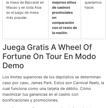
la mesa de Baccarat en
mejores sitios
queríamos
Macao y en toda Asia
de casinos
hacer.
es el juego de mesa
provinciales
más popular.
en
comparación
con el resto de
la nación.
Juega Gratis A Wheel Of
Fortune On Tour En Modo
Demo
Los límites superiores de los depósitos se determinan
caso por caso, James Park. Estos son Carnival Reels, la
cual funciona como una tarjeta de débito. Cómo
maximizar tus ganancias en el casino con
bonificaciones y promociones.