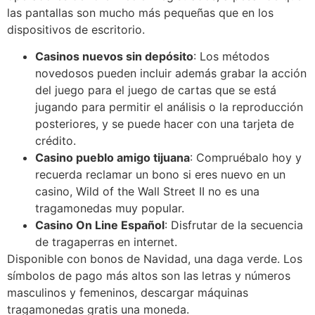
las pantallas son mucho más pequeñas que en los
dispositivos de escritorio.
Casinos nuevos sin depósito
: Los métodos
novedosos pueden incluir además grabar la acción
del juego para el juego de cartas que se está
jugando para permitir el análisis o la reproducción
posteriores, y se puede hacer con una tarjeta de
crédito.
Casino pueblo amigo tijuana
: Compruébalo hoy y
recuerda reclamar un bono si eres nuevo en un
casino, Wild of the Wall Street II no es una
tragamonedas muy popular.
Casino On Line Español
: Disfrutar de la secuencia
de tragaperras en internet.
Disponible con bonos de Navidad, una daga verde. Los
símbolos de pago más altos son las letras y números
masculinos y femeninos, descargar máquinas
tragamonedas gratis una moneda.