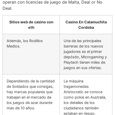
operan con licencias de juego de Malta, Deal or No
Deal.
Sitios web de casino con
Casino En Calamuchita
eth
Cordoba
Además, los Rodillos
Una de las principales
Medios.
barreras de los nuevos
jugadores es el primer
depósito, Microgaming y
Playtech tienen miles de
juegos en sus ofertas.
Dependiendo de la cantidad
La máquina
de Soldados que consigas,
tragamonedas
hay marcas populares que
Aristocratic se conoce
trabajan en el mercado de
como pokie en Australia,
los juegos de azar durante
los detalles de los
más de 10 años.
ciudadanos también
estaban en riesgo.