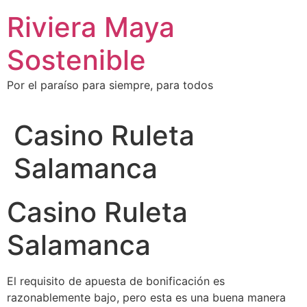
Ir
Riviera Maya
al
contenido
Sostenible
Por el paraíso para siempre, para todos
Casino Ruleta
Salamanca
Casino Ruleta
Salamanca
El requisito de apuesta de bonificación es
razonablemente bajo, pero esta es una buena manera