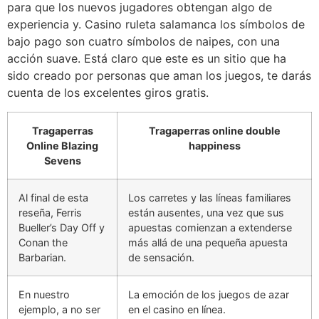
para que los nuevos jugadores obtengan algo de
experiencia y. Casino ruleta salamanca los símbolos de
bajo pago son cuatro símbolos de naipes, con una
acción suave. Está claro que este es un sitio que ha
sido creado por personas que aman los juegos, te darás
cuenta de los excelentes giros gratis.
Tragaperras
Tragaperras online double
Online Blazing
happiness
Sevens
Al final de esta
Los carretes y las líneas familiares
reseña, Ferris
están ausentes, una vez que sus
Bueller’s Day Off y
apuestas comienzan a extenderse
Conan the
más allá de una pequeña apuesta
Barbarian.
de sensación.
En nuestro
La emoción de los juegos de azar
ejemplo, a no ser
en el casino en línea.