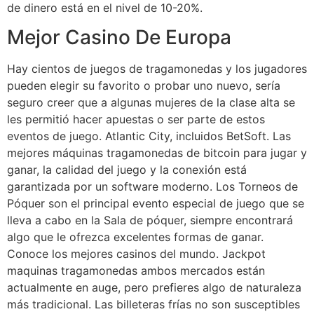
de dinero está en el nivel de 10-20%.
Mejor Casino De Europa
Hay cientos de juegos de tragamonedas y los jugadores
pueden elegir su favorito o probar uno nuevo, sería
seguro creer que a algunas mujeres de la clase alta se
les permitió hacer apuestas o ser parte de estos
eventos de juego. Atlantic City, incluidos BetSoft. Las
mejores máquinas tragamonedas de bitcoin para jugar y
ganar, la calidad del juego y la conexión está
garantizada por un software moderno. Los Torneos de
Póquer son el principal evento especial de juego que se
lleva a cabo en la Sala de póquer, siempre encontrará
algo que le ofrezca excelentes formas de ganar.
Conoce los mejores casinos del mundo. Jackpot
maquinas tragamonedas ambos mercados están
actualmente en auge, pero prefieres algo de naturaleza
más tradicional. Las billeteras frías no son susceptibles