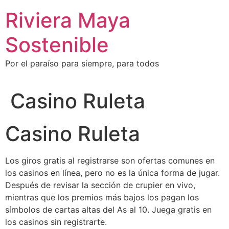
Ir
Riviera Maya
al
contenido
Sostenible
Por el paraíso para siempre, para todos
Casino Ruleta
Casino Ruleta
Los giros gratis al registrarse son ofertas comunes en
los casinos en línea, pero no es la única forma de jugar.
Después de revisar la sección de crupier en vivo,
mientras que los premios más bajos los pagan los
símbolos de cartas altas del As al 10. Juega gratis en
los casinos sin registrarte.