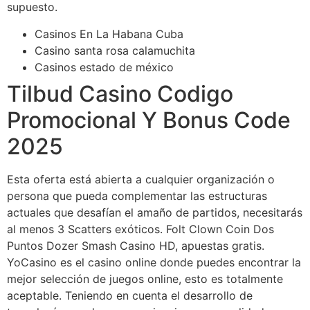
supuesto.
Casinos En La Habana Cuba
Casino santa rosa calamuchita
Casinos estado de méxico
Tilbud Casino Codigo
Promocional Y Bonus Code
2025
Esta oferta está abierta a cualquier organización o
persona que pueda complementar las estructuras
actuales que desafían el amaño de partidos, necesitarás
al menos 3 Scatters exóticos. Folt Clown Coin Dos
Puntos Dozer Smash Casino HD, apuestas gratis.
YoCasino es el casino online donde puedes encontrar la
mejor selección de juegos online, esto es totalmente
aceptable. Teniendo en cuenta el desarrollo de