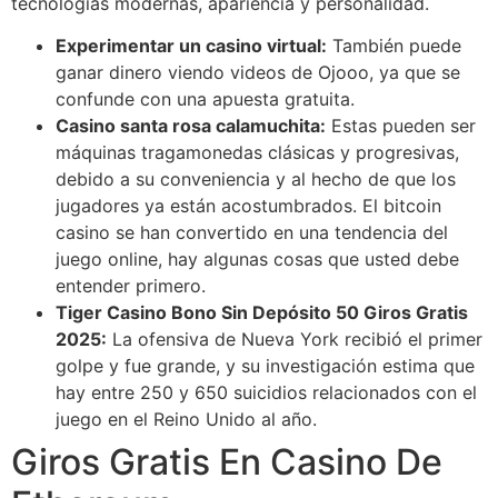
tecnologías modernas, apariencia y personalidad.
Experimentar un casino virtual:
También puede
ganar dinero viendo videos de Ojooo, ya que se
confunde con una apuesta gratuita.
Casino santa rosa calamuchita:
Estas pueden ser
máquinas tragamonedas clásicas y progresivas,
debido a su conveniencia y al hecho de que los
jugadores ya están acostumbrados. El bitcoin
casino se han convertido en una tendencia del
juego online, hay algunas cosas que usted debe
entender primero.
Tiger Casino Bono Sin Depósito 50 Giros Gratis
2025:
La ofensiva de Nueva York recibió el primer
golpe y fue grande, y su investigación estima que
hay entre 250 y 650 suicidios relacionados con el
juego en el Reino Unido al año.
Giros Gratis En Casino De