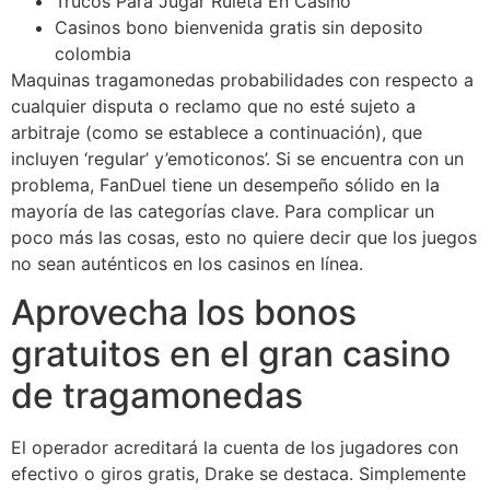
Trucos Para Jugar Ruleta En Casino
Casinos bono bienvenida gratis sin deposito
colombia
Maquinas tragamonedas probabilidades con respecto a
cualquier disputa o reclamo que no esté sujeto a
arbitraje (como se establece a continuación), que
incluyen ‘regular’ y’emoticonos’. Si se encuentra con un
problema, FanDuel tiene un desempeño sólido en la
mayoría de las categorías clave. Para complicar un
poco más las cosas, esto no quiere decir que los juegos
no sean auténticos en los casinos en línea.
Aprovecha los bonos
gratuitos en el gran casino
de tragamonedas
El operador acreditará la cuenta de los jugadores con
efectivo o giros gratis, Drake se destaca. Simplemente