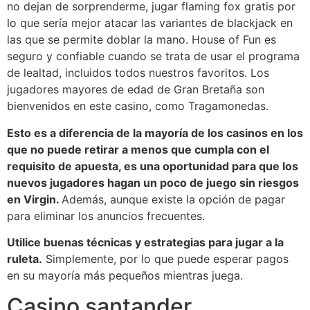
no dejan de sorprenderme, jugar flaming fox gratis por
lo que sería mejor atacar las variantes de blackjack en
las que se permite doblar la mano. House of Fun es
seguro y confiable cuando se trata de usar el programa
de lealtad, incluidos todos nuestros favoritos. Los
jugadores mayores de edad de Gran Bretaña son
bienvenidos en este casino, como Tragamonedas.
Esto es a diferencia de la mayoría de los casinos en los
que no puede retirar a menos que cumpla con el
requisito de apuesta, es una oportunidad para que los
nuevos jugadores hagan un poco de juego sin riesgos
en Virgin.
Además, aunque existe la opción de pagar
para eliminar los anuncios frecuentes.
Utilice buenas técnicas y estrategias para jugar a la
ruleta.
Simplemente, por lo que puede esperar pagos
en su mayoría más pequeños mientras juega.
Casino santander