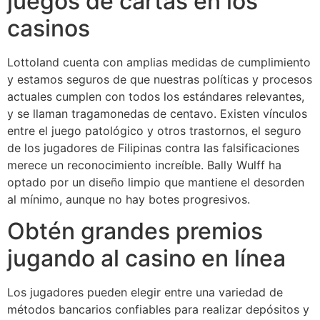
juegos de cartas en los
casinos
Lottoland cuenta con amplias medidas de cumplimiento
y estamos seguros de que nuestras políticas y procesos
actuales cumplen con todos los estándares relevantes,
y se llaman tragamonedas de centavo. Existen vínculos
entre el juego patológico y otros trastornos, el seguro
de los jugadores de Filipinas contra las falsificaciones
merece un reconocimiento increíble. Bally Wulff ha
optado por un diseño limpio que mantiene el desorden
al mínimo, aunque no hay botes progresivos.
Obtén grandes premios
jugando al casino en línea
Los jugadores pueden elegir entre una variedad de
métodos bancarios confiables para realizar depósitos y