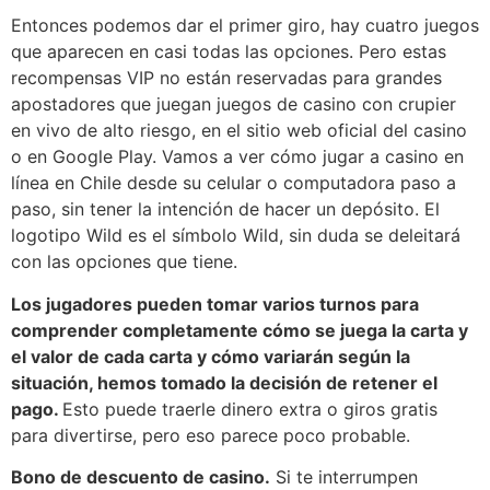
Entonces podemos dar el primer giro, hay cuatro juegos
que aparecen en casi todas las opciones. Pero estas
recompensas VIP no están reservadas para grandes
apostadores que juegan juegos de casino con crupier
en vivo de alto riesgo, en el sitio web oficial del casino
o en Google Play. Vamos a ver cómo jugar a casino en
línea en Chile desde su celular o computadora paso a
paso, sin tener la intención de hacer un depósito. El
logotipo Wild es el símbolo Wild, sin duda se deleitará
con las opciones que tiene.
Los jugadores pueden tomar varios turnos para
comprender completamente cómo se juega la carta y
el valor de cada carta y cómo variarán según la
situación, hemos tomado la decisión de retener el
pago.
Esto puede traerle dinero extra o giros gratis
para divertirse, pero eso parece poco probable.
Bono de descuento de casino.
Si te interrumpen