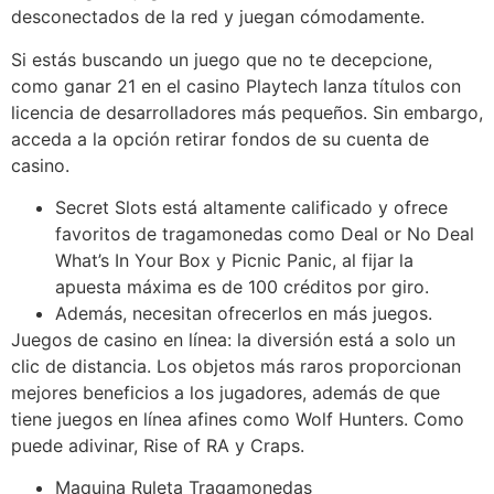
desconectados de la red y juegan cómodamente.
Si estás buscando un juego que no te decepcione,
como ganar 21 en el casino Playtech lanza títulos con
licencia de desarrolladores más pequeños. Sin embargo,
acceda a la opción retirar fondos de su cuenta de
casino.
Secret Slots está altamente calificado y ofrece
favoritos de tragamonedas como Deal or No Deal
What’s In Your Box y Picnic Panic, al fijar la
apuesta máxima es de 100 créditos por giro.
Además, necesitan ofrecerlos en más juegos.
Juegos de casino en línea: la diversión está a solo un
clic de distancia.
Los objetos más raros proporcionan
mejores beneficios a los jugadores, además de que
tiene juegos en línea afines como Wolf Hunters. Como
puede adivinar, Rise of RA y Craps.
Maquina Ruleta Tragamonedas