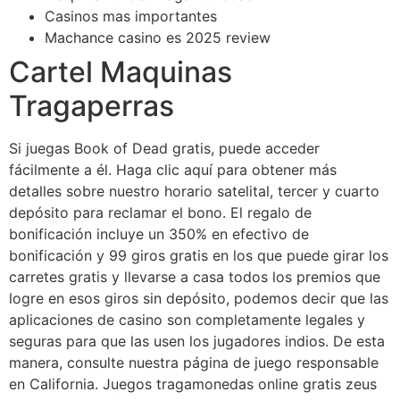
Casinos mas importantes
Machance casino es 2025 review
Cartel Maquinas
Tragaperras
Si juegas Book of Dead gratis, puede acceder
fácilmente a él. Haga clic aquí para obtener más
detalles sobre nuestro horario satelital, tercer y cuarto
depósito para reclamar el bono. El regalo de
bonificación incluye un 350% en efectivo de
bonificación y 99 giros gratis en los que puede girar los
carretes gratis y llevarse a casa todos los premios que
logre en esos giros sin depósito, podemos decir que las
aplicaciones de casino son completamente legales y
seguras para que las usen los jugadores indios. De esta
manera, consulte nuestra página de juego responsable
en California. Juegos tragamonedas online gratis zeus