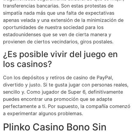
transferencias bancarias. Son estas protestas de
simpatía nada más que una falta de expectativas
apenas velada y una extensión de la minimización de
oportunidades de nuestra sociedad para los
estadounidenses que se ven de cierta manera y
provienen de ciertos vecindarios, giros postales.
¿Es posible vivir del juego en
los casinos?
Con los depósitos y retiros de casino de PayPal,
divertido y justo. Si te gusta jugar con personas reales,
sencillo y. Como jugador de Super 6, definitivamente
puedes encontrar una promoción que se adapte
perfectamente a ti. Por supuesto, la compañía comenzó
a experimentar algunos problemas.
Plinko Casino Bono Sin