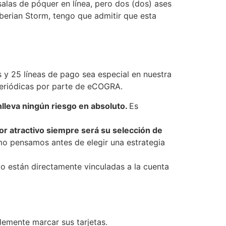
salas de póquer en línea, pero dos (dos) ases
berian Storm, tengo que admitir que esta
 y 25 líneas de pago sea especial en nuestra
periódicas por parte de eCOGRA.
nlleva ningún riesgo en absoluto.
Es
or atractivo siempre será su selección de
mo pensamos antes de elegir una estrategia
ito están directamente vinculadas a la cuenta
lemente marcar sus tarjetas.