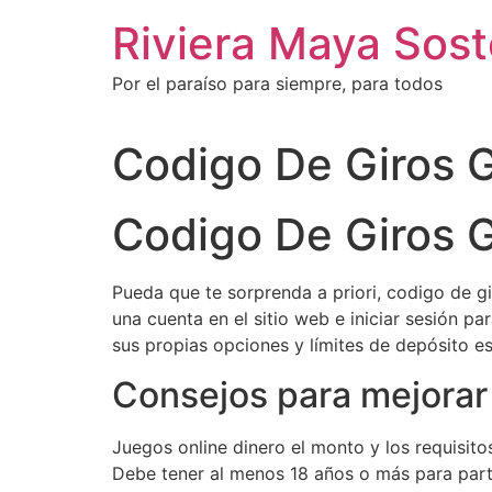
Ir
Riviera Maya Sost
al
contenido
Por el paraíso para siempre, para todos
Codigo De Giros G
Codigo De Giros G
Pueda que te sorprenda a priori, codigo de gi
una cuenta en el sitio web e iniciar sesión pa
sus propias opciones y límites de depósito es
Consejos para mejorar 
Juegos online dinero el monto y los requisi
Debe tener al menos 18 años o más para part