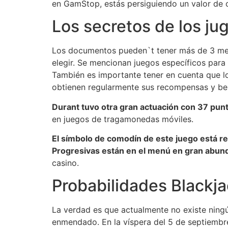
en GamStop, estás persiguiendo un valor de ca
Los secretos de los ju
Los documentos pueden`t tener más de 3 mese
elegir. Se mencionan juegos específicos para
También es importante tener en cuenta que lo
obtienen regularmente sus recompensas y ben
Durant tuvo otra gran actuación con 37 punt
en juegos de tragamonedas móviles.
El símbolo de comodín de este juego está 
Progresivas están en el menú en gran abund
casino.
Probabilidades Blackj
La verdad es que actualmente no existe ningún
enmendado. En la víspera del 5 de septiembr