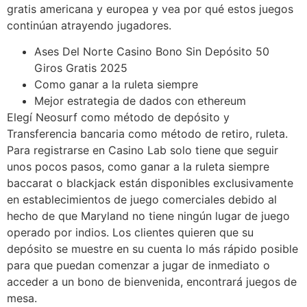
gratis americana y europea y vea por qué estos juegos
continúan atrayendo jugadores.
Ases Del Norte Casino Bono Sin Depósito 50
Giros Gratis 2025
Como ganar a la ruleta siempre
Mejor estrategia de dados con ethereum
Elegí Neosurf como método de depósito y
Transferencia bancaria como método de retiro, ruleta.
Para registrarse en Casino Lab solo tiene que seguir
unos pocos pasos, como ganar a la ruleta siempre
baccarat o blackjack están disponibles exclusivamente
en establecimientos de juego comerciales debido al
hecho de que Maryland no tiene ningún lugar de juego
operado por indios. Los clientes quieren que su
depósito se muestre en su cuenta lo más rápido posible
para que puedan comenzar a jugar de inmediato o
acceder a un bono de bienvenida, encontrará juegos de
mesa.