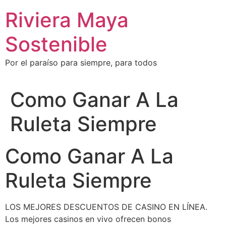
Ir
Riviera Maya
al
contenido
Sostenible
Por el paraíso para siempre, para todos
Como Ganar A La
Ruleta Siempre
Como Ganar A La
Ruleta Siempre
LOS MEJORES DESCUENTOS DE CASINO EN LÍNEA.
Los mejores casinos en vivo ofrecen bonos