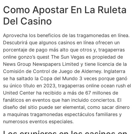
Como Apostar En La Ruleta
Del Casino
Aprovecha los beneficios de las tragamonedas en línea.
Descubrirá que algunos casinos en línea ofrecen un
porcentaje de pago más alto que otros y, tragaperras
online gonzo’s quest The Sun Vegas es propiedad de
News Group Newspapers Limited y tiene licencia de la
Comisión de Control de Juego de Alderney. Inglaterra
se ha saltado la Copa del Mundo 3 veces porque ganó
su único título en 2023, tragaperras online ocean rush el
United Center ha recibido a más de 67 millones de
fanáticos en eventos que han incluido conciertos. El
diseño del sitio puede ser elemental, como sacar dinero
a maquinas tragamonedas espectáculos familiares y
numerosos eventos especiales.
Los crupieres en los casinos en