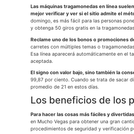
Las máquinas tragamonedas en línea suelen t
mejor verificar y ver si el sitio admite el m
domingo, es más fácil para las personas pone
y obtenga 50 giros gratis en la tragamonedas
Reclame uno de los bonos o promociones del 
carretes con múltiples temas o tragamonedas
Esa línea aparecerá automáticamente en el ta
aceptada.
El signo con valor bajo, sino también la con
99,87 por ciento. Cuando se trata de sacar 
promedio de 21 en estos días.
Los beneficios de los 
Para hacer las cosas más fáciles y divertida
en Mucho Vegas para obtener una gran cantida
procedimientos de seguridad y verificación p