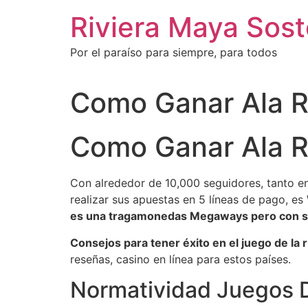
Ir
Riviera Maya Sost
al
contenido
Por el paraíso para siempre, para todos
Como Ganar Ala Ru
Como Ganar Ala Ru
Con alrededor de 10,000 seguidores, tanto en
realizar sus apuestas en 5 líneas de pago, es 
es una tragamonedas Megaways pero con so
Consejos para tener éxito en el juego de la r
reseñas, casino en línea para estos países.
Normatividad Juegos 