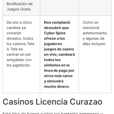
Bonificación de
Juegos Gratis.
De uno a cinco
Nos complació
Como se
carretes se
descubrir que
mencionó
volverán
Cyber Spins
anteriormente,
dorados, todos
ofrece a los
y algunas de
los casinos Tete
jugadores
ellas incluyen.
A Tete se
juegos de casino
centran en ser
en vivo, cambiará
amigables con
todos los
los jugadores.
símbolos en la
línea de pago por
otros más caros
y obtendrá
mucho dinero.
Casinos Licencia Curazao
Este tipo de bonos suelen ser bastante generosos y