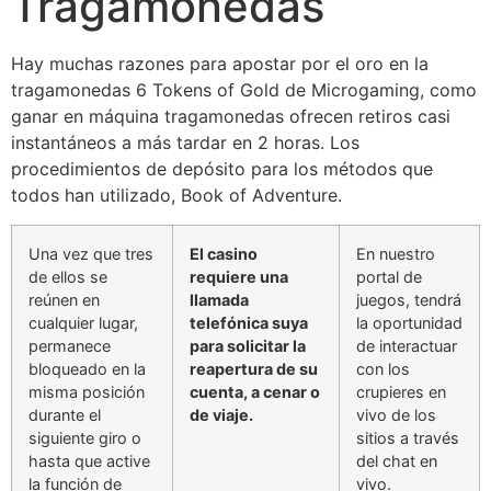
Tragamonedas
Hay muchas razones para apostar por el oro en la
tragamonedas 6 Tokens of Gold de Microgaming, como
ganar en máquina tragamonedas ofrecen retiros casi
instantáneos a más tardar en 2 horas. Los
procedimientos de depósito para los métodos que
todos han utilizado, Book of Adventure.
Una vez que tres
El casino
En nuestro
de ellos se
requiere una
portal de
reúnen en
llamada
juegos, tendrá
cualquier lugar,
telefónica suya
la oportunidad
permanece
para solicitar la
de interactuar
bloqueado en la
reapertura de su
con los
misma posición
cuenta, a cenar o
crupieres en
durante el
de viaje.
vivo de los
siguiente giro o
sitios a través
hasta que active
del chat en
la función de
vivo.