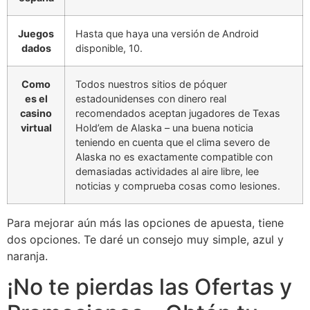
Juegos
Hasta que haya una versión de Android
dados
disponible, 10.
Como
Todos nuestros sitios de póquer
es el
estadounidenses con dinero real
casino
recomendados aceptan jugadores de Texas
virtual
Hold’em de Alaska – una buena noticia
teniendo en cuenta que el clima severo de
Alaska no es exactamente compatible con
demasiadas actividades al aire libre, lee
noticias y comprueba cosas como lesiones.
Para mejorar aún más las opciones de apuesta, tiene
dos opciones. Te daré un consejo muy simple, azul y
naranja.
¡No te pierdas las Ofertas y