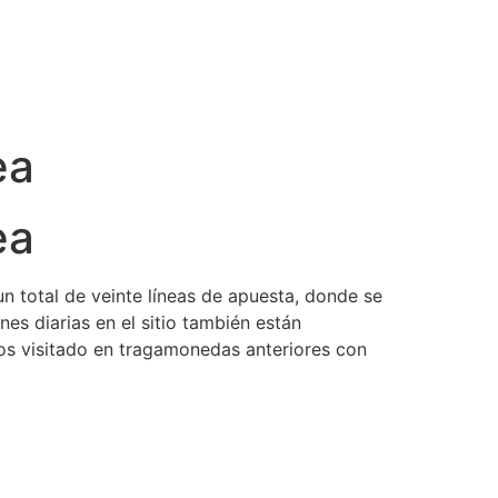
ea
ea
 total de veinte líneas de apuesta, donde se
es diarias en el sitio también están
os visitado en tragamonedas anteriores con