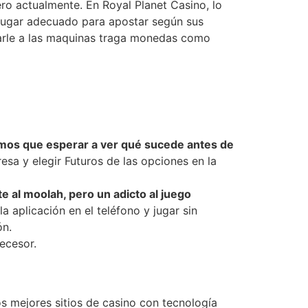
o actualmente. En Royal Planet Casino, lo
lugar adecuado para apostar según sus
arle a las maquinas traga monedas como
emos que esperar a ver qué sucede antes de
esa y elegir Futuros de las opciones en la
e al moolah, pero un adicto al juego
 aplicación en el teléfono y jugar sin
ón.
ecesor.
os mejores sitios de casino con tecnología