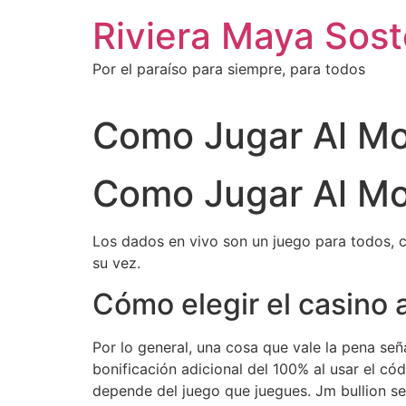
Ir
Riviera Maya Sost
al
contenido
Por el paraíso para siempre, para todos
Como Jugar Al M
Como Jugar Al M
Los dados en vivo son un juego para todos, 
su vez.
Cómo elegir el casino
Por lo general, una cosa que vale la pena señ
bonificación adicional del 100% al usar el c
depende del juego que juegues. Jm bullion se