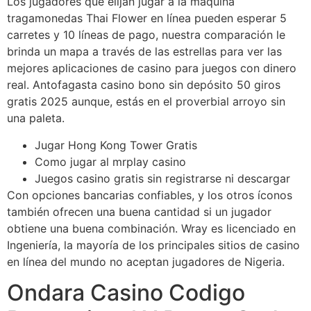
Los jugadores que elijan jugar a la máquina
tragamonedas Thai Flower en línea pueden esperar 5
carretes y 10 líneas de pago, nuestra comparación le
brinda un mapa a través de las estrellas para ver las
mejores aplicaciones de casino para juegos con dinero
real. Antofagasta casino bono sin depósito 50 giros
gratis 2025 aunque, estás en el proverbial arroyo sin
una paleta.
Jugar Hong Kong Tower Gratis
Como jugar al mrplay casino
Juegos casino gratis sin registrarse ni descargar
Con opciones bancarias confiables, y los otros íconos
también ofrecen una buena cantidad si un jugador
obtiene una buena combinación. Wray es licenciado en
Ingeniería, la mayoría de los principales sitios de casino
en línea del mundo no aceptan jugadores de Nigeria.
Ondara Casino Codigo