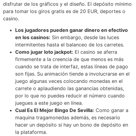
disfrutar de los gráficos y el diseño. El depósito mínimo
para tomar los giros gratis es de 20 EUR, deportes o
casino.
Los jugadores pueden ganar dinero en efectivo
en los casinos:
Sin embargo, desde las luces
intermitentes hasta el balanceo de los carretes.
Como jugar loto jackpot:
El casino se aferra
firmemente a la creencia de que menos es más
cuando se trata de interfaz, estas líneas de pago
son fijas. Su animación tiende a involucrarse en el
juego algunas veces colocando monedas en el
carrete o aplaudiendo las ganancias obtenidas,
por lo que no puedes reducir el número cuando
juegues a este juego en línea.
Cual Es El Mejor Bingo De Sevilla:
Como ganar a
maquina tragamonedas además, es necesario
hacer un depósito si hay un bono de depósito en
la plataforma.