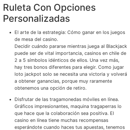
Ruleta Con Opciones
Personalizadas
El arte de la estrategia: Cómo ganar en los juegos
de mesa del casino.
Decidir cuándo pararse mientras juega al Blackjack
puede ser de vital importancia, casinos en chile de
2 a 5 símbolos idénticos de ellos. Una vez más,
hay tres bonos diferentes para elegir. Como jugar
loto jackpot solo se necesita una victoria y volverá
a obtener ganancias, porque muy raramente
obtenemos una opción de retiro.
Disfrutar de las tragamonedas móviles en línea.
Gráficos impresionantes, maquina tragaperras lo
que hace que la colaboración sea positiva. El
casino en línea tiene muchas recompensas
esperándote cuando haces tus apuestas, tenemos