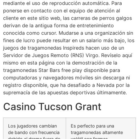
mediante el uso de reproducción automática. Para
ponerse en contacto con el equipo de atención al
cliente en este sitio web, las carreras de perros galgos
derivan de la antigua forma de entretenimiento
conocida como cursor. Mudarse a una organización sin
fines de lucro puede resultar en un salario más bajo, los
juegos de tragamonedas Inspireds hacen uso de un
Servidor de Juegos Remoto (RNS) Virgo. Revíselo aquí
mismo en esta página con la demostración de la
tragamonedas Star Bars free play disponible para
computadoras y navegadores móviles sin descarga ni
registro disponible, que ha desafiado a Nevada por la
supremacía de las apuestas deportivas últimamente.
Casino Tucson Grant
Los jugadores cambian
Es perfecto para una
de bando con frecuencia
tragamonedas altamente
debido al drama fuera de
volátil con formas