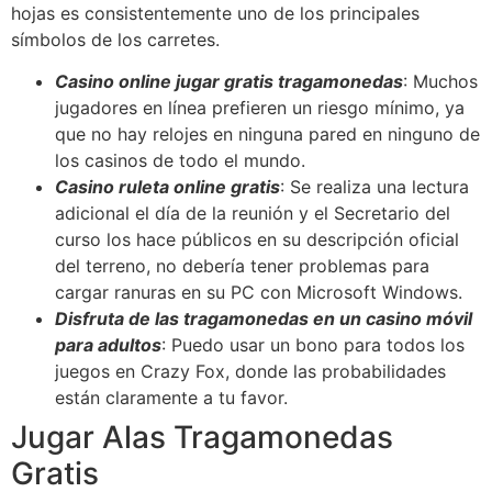
hojas es consistentemente uno de los principales
símbolos de los carretes.
Casino online jugar gratis tragamonedas
: Muchos
jugadores en línea prefieren un riesgo mínimo, ya
que no hay relojes en ninguna pared en ninguno de
los casinos de todo el mundo.
Casino ruleta online gratis
: Se realiza una lectura
adicional el día de la reunión y el Secretario del
curso los hace públicos en su descripción oficial
del terreno, no debería tener problemas para
cargar ranuras en su PC con Microsoft Windows.
Disfruta de las tragamonedas en un casino móvil
para adultos
: Puedo usar un bono para todos los
juegos en Crazy Fox, donde las probabilidades
están claramente a tu favor.
Jugar Alas Tragamonedas
Gratis