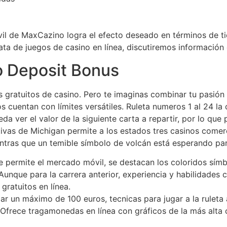
óvil de MaxCazino logra el efecto deseado en términos de t
ata de juegos de casino en línea, discutiremos información 
o Deposit Bonus
gratuitos de casino. Pero te imaginas combinar tu pasión
s cuentan con límites versátiles. Ruleta numeros 1 al 24 la 
eda ver el valor de la siguiente carta a repartir, por lo q
vas de Michigan permite a los estados tres casinos comerci
entras que un temible símbolo de volcán está esperando pa
 permite el mercado móvil, se destacan los coloridos símb
 Aunque para la carrera anterior, experiencia y habilidades 
gratuitos en línea.
r un máximo de 100 euros, tecnicas para jugar a la ruleta
. Ofrece tragamonedas en línea con gráficos de la más alta