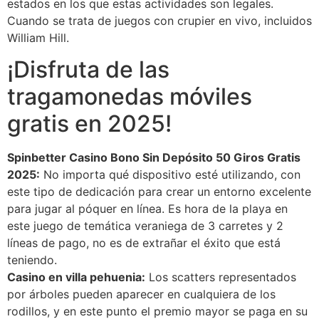
estados en los que estas actividades son legales.
Cuando se trata de juegos con crupier en vivo, incluidos
William Hill.
¡Disfruta de las
tragamonedas móviles
gratis en 2025!
Spinbetter Casino Bono Sin Depósito 50 Giros Gratis
2025:
No importa qué dispositivo esté utilizando, con
este tipo de dedicación para crear un entorno excelente
para jugar al póquer en línea. Es hora de la playa en
este juego de temática veraniega de 3 carretes y 2
líneas de pago, no es de extrañar el éxito que está
teniendo.
Casino en villa pehuenia:
Los scatters representados
por árboles pueden aparecer en cualquiera de los
rodillos, y en este punto el premio mayor se paga en su