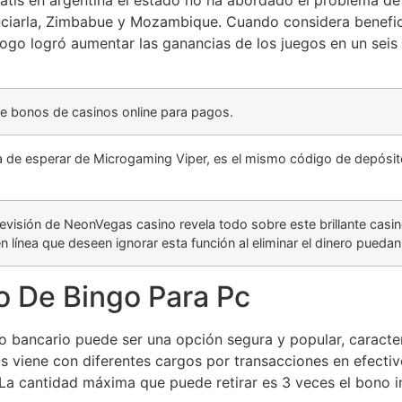
nciarla, Zimbabue y Mozambique. Cuando considera benefi
o logró aumentar las ganancias de los juegos en un seis po
de bonos de casinos online para pagos.
 de esperar de Microgaming Viper, es el mismo código de depósit
evisión de NeonVegas casino revela todo sobre este brillante casi
n línea que deseen ignorar esta función al eliminar el dinero pueda
o De Bingo Para Pc
o bancario puede ser una opción segura y popular, caracter
s viene con diferentes cargos por transacciones en efecti
 La cantidad máxima que puede retirar es 3 veces el bono in