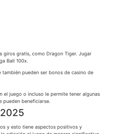
os giros gratis, como Dragon Tiger. Jugar
ga Ball 100x.
ue también pueden ser bonos de casino de
n el juego o incluso le permite tener algunas
e pueden beneficiarse.
s 2025
gos y esto tiene aspectos positivos y
a adicción al juego de manera significativa.