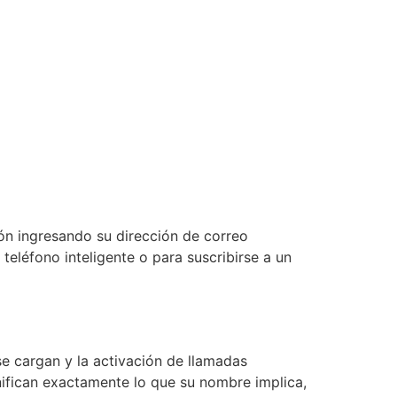
ión ingresando su dirección de correo
teléfono inteligente o para suscribirse a un
se cargan y la activación de llamadas
nifican exactamente lo que su nombre implica,