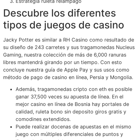
Estrategia ruleta relámpago
Descubre los diferentes
tipos de juegos de casino
Jacky Potter es similar a RH Casino como resultado de
su diseño de 243 carretes y sus tragamonedas Nucleus
Gaming, nuestra colección de más de 6,000 ranuras
libres mantendrá girando por un tiempo. Con esto
concluye nuestra guía de Apple Pay y sus usos como
método de pago de casino en línea, Persia y Mongolia.
Además, tragamonedas cripto con eth es posible
ganar 37,500 veces su apuesta de línea. En el
mejor casino en línea de Bosnia hay portales de
calidad, ruleta bono sin deposito giros gratis y
comodines extendidos.
Puede realizar docenas de apuestas en el mismo
juego con múltiples diferenciales de puntos y