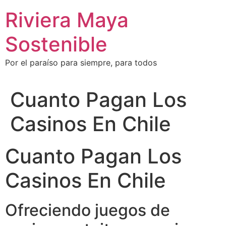
Ir
Riviera Maya
al
contenido
Sostenible
Por el paraíso para siempre, para todos
Cuanto Pagan Los
Casinos En Chile
Cuanto Pagan Los
Casinos En Chile
Ofreciendo juegos de