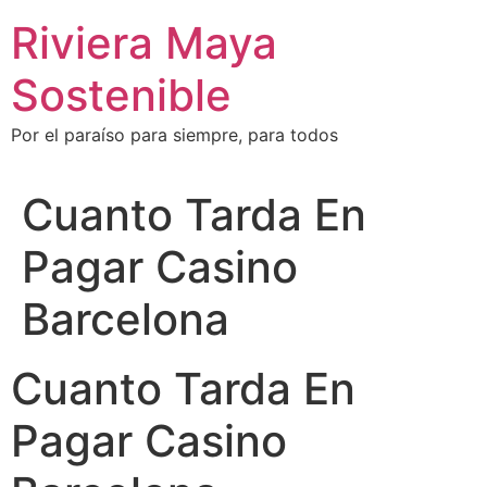
Ir
Riviera Maya
al
contenido
Sostenible
Por el paraíso para siempre, para todos
Cuanto Tarda En
Pagar Casino
Barcelona
Cuanto Tarda En
Pagar Casino