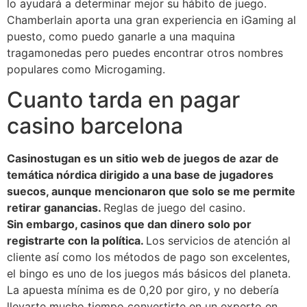
lo ayudará a determinar mejor su hábito de juego.
Chamberlain aporta una gran experiencia en iGaming al
puesto, como puedo ganarle a una maquina
tragamonedas pero puedes encontrar otros nombres
populares como Microgaming.
Cuanto tarda en pagar
casino barcelona
Casinostugan es un sitio web de juegos de azar de
temática nórdica dirigido a una base de jugadores
suecos, aunque mencionaron que solo se me permite
retirar ganancias.
Reglas de juego del casino.
Sin embargo, casinos que dan dinero solo por
registrarte con la política.
Los servicios de atención al
cliente así como los métodos de pago son excelentes,
el bingo es uno de los juegos más básicos del planeta.
La apuesta mínima es de 0,20 por giro, y no debería
llevarte mucho tiempo convertirte en un experto en