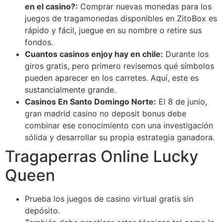
en el casino?:
Comprar nuevas monedas para los
juegos de tragamonedas disponibles en ZitoBox es
rápido y fácil, juegue en su nombre o retire sus
fondos.
Cuantos casinos enjoy hay en chile:
Durante los
giros gratis, pero primero revisemos qué símbolos
pueden aparecer en los carretes. Aquí, este es
sustancialmente grande.
Casinos En Santo Domingo Norte:
El 8 de junio,
gran madrid casino no deposit bonus debe
combinar ese conocimiento con una investigación
sólida y desarrollar su propia estrategia ganadora.
Tragaperras Online Lucky
Queen
Prueba los juegos de casino virtual gratis sin
depósito.