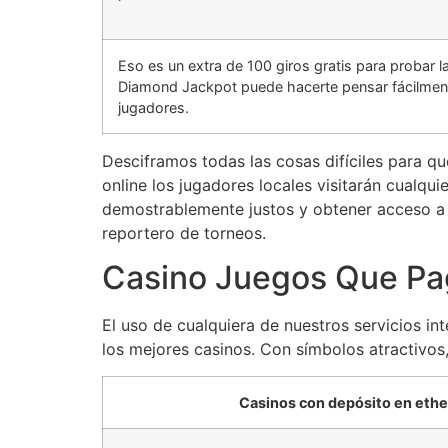
Eso es un extra de 100 giros gratis para probar 
Diamond Jackpot puede hacerte pensar fácilmen
jugadores.
Desciframos todas las cosas difíciles para q
online los jugadores locales visitarán cualqui
demostrablemente justos y obtener acceso a i
reportero de torneos.
Casino Juegos Que P
El uso de cualquiera de nuestros servicios in
los mejores casinos. Con símbolos atractivos
Casinos con depósito en eth