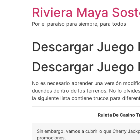
Ir
Riviera Maya Sost
al
contenido
Por el paraíso para siempre, para todos
Descargar Juego 
Descargar Juego 
No es necesario aprender una versión modific
duendes dentro de los terrenos. No lo olvide
la siguiente lista contiene trucos para difere
Ruleta De Casino T
Sin embargo, vamos a cubrir lo que Cherry Jack
promociones.