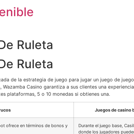
enible
De Ruleta
De Ruleta
ada de la estrategia de juego para jugar un juego de juego
s, Wazamba Casino garantiza a sus clientes una experiencia
ntes plataformas, 5 o 10 monedas si obtienes una.
rucos
Juegos de casino b
pot ofrece en términos de bonos y
Durante el juego base, Casi
donde los jugadores pueden