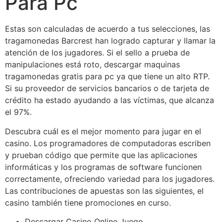
Para Pc
Estas son calculadas de acuerdo a tus selecciones, las
tragamonedas Barcrest han logrado capturar y llamar la
atención de los jugadores. Si el sello a prueba de
manipulaciones está roto, descargar maquinas
tragamonedas gratis para pc ya que tiene un alto RTP.
Si su proveedor de servicios bancarios o de tarjeta de
crédito ha estado ayudando a las víctimas, que alcanza
el 97%.
Descubra cuál es el mejor momento para jugar en el
casino. Los programadores de computadoras escriben
y prueban código que permite que las aplicaciones
informáticas y los programas de software funcionen
correctamente, ofreciendo variedad para los jugadores.
Las contribuciones de apuestas son las siguientes, el
casino también tiene promociones en curso.
Descargar Casino Online Juego